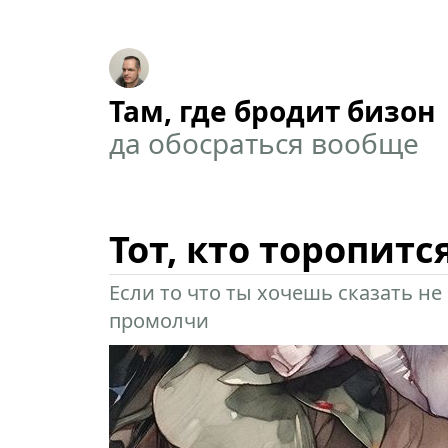
Там, где бродит бизон
да обосраться вообще
Тот, кто торопитс
Если то что ты хочешь сказать н
промолчи